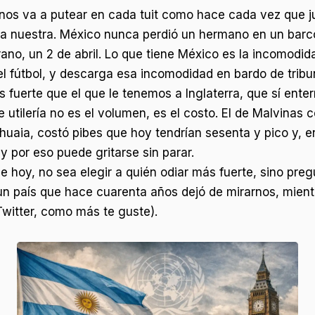
os va a putear en cada tuit como hace cada vez que ju
 la nuestra. México nunca perdió un hermano en un barc
ano, un 2 de abril. Lo que tiene México es la incomodid
l fútbol, y descarga esa incomodidad en bardo de tribuna
ás fuerte que el que le tenemos a Inglaterra, que sí ente
e utilería no es el volumen, es el costo. El de Malvinas
huaia, costó pibes que hoy tendrían sesenta y pico y, 
y por eso puede gritarse sin parar.
 de hoy, no sea elegir a quién odiar más fuerte, sino pr
n país que hace cuarenta años dejó de mirarnos, mientr
Twitter, como más te guste).