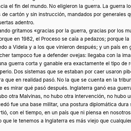
a el fin del mundo. No eligieron la guerra. La guerra los
 de cartón y sin instrucción, mandados por generales 
uertas adentro.
ndo gritamos «gracias por la guerra, gracias por los mu
porque en 1982, el Proceso se caía a pedazos; porque l
edo a Videla y a los que vinieron después; y un país en
tcher tampoco fue a defender ovejas: llegaba con la im
na guerra corta y ganable era exactamente el tipo de re
mperio. Dos sistemas que se estaban por caer usaron p
rra que en realidad pasó. No la que se cuenta en la tribu
 es mirar qué pasó después. Inglaterra ganó esa guerra
hubo otra Malvinas, no hubo otra intervención, no hubo 
 quedó fue una base militar, una postura diplomática dura
tió, con el tiempo, en un país que ni piensa en nosotro
o que le tenemos a Inglaterra es más viejo que cualquie