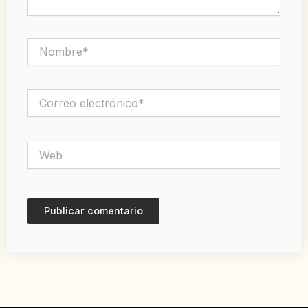
Nombre*
Correo
electrónico*
Web