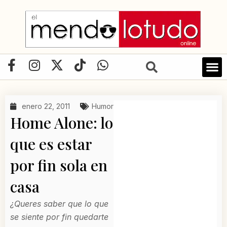
Ir
al
contenido
F
I
X
T
W
a
n
-
i
h
c
s
t
k
a
e
t
w
t
t
enero 22, 2011
Humor
b
a
i
o
s
Home Alone: lo
o
g
t
k
a
o
r
t
p
que es estar
k
a
e
p
por fin sola en
-
m
r
f
casa
¿Queres saber que lo que
se siente por fin quedarte