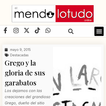
Ir
al
contenido
F
I
X
T
W
a
n
-
i
h
c
s
t
k
a
e
t
w
t
t
mayo 9, 2015
b
a
i
o
s
Destacadas
o
g
t
k
a
Grego y la
o
r
t
p
gloria de sus
k
a
e
p
-
m
r
garabatos
f
Los dejamos con las
creaciones del grandioso
Grego, dueño del sitio