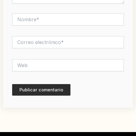
Nombre*
Correo
electrónico*
Web