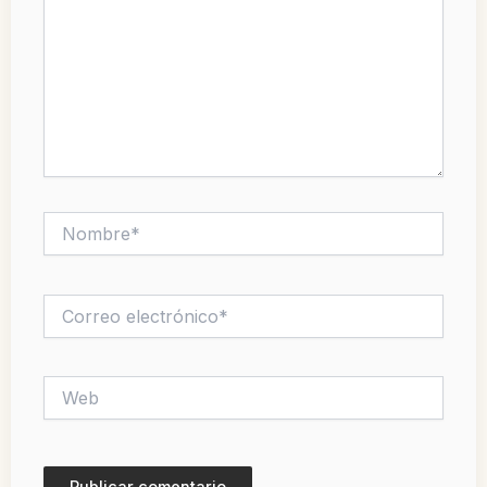
Nombre*
Correo
electrónico*
Web