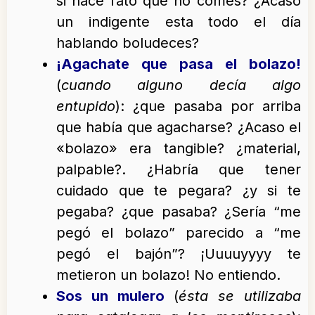
si hace rato que no comes? ¿Acaso
un indigente esta todo el día
hablando boludeces?
¡Agachate que pasa el bolazo!
(
cuando alguno decía algo
entupido
): ¿que pasaba por arriba
que había que agacharse? ¿Acaso el
«bolazo» era tangible? ¿material,
palpable?. ¿Habría que tener
cuidado que te pegara? ¿y si te
pegaba? ¿que pasaba? ¿Sería “me
pegó el bolazo” parecido a “me
pegó el bajón”? ¡Uuuuyyyy te
metieron un bolazo! No entiendo.
Sos un mulero
(
ésta se utilizaba