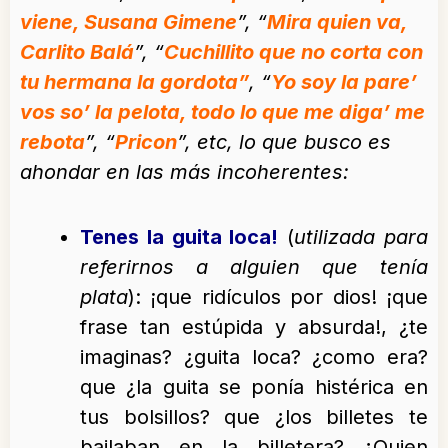
viene, Susana Gimene
”, “
Mira quien va,
Carlito Balá
”, “
Cuchillito que no corta con
tu hermana la gordota”
, “
Yo soy la pare’
vos so’ la pelota, todo lo que me diga’ me
rebota
”, “
Pricon
”, etc, lo que busco es
ahondar en las más incoherentes:
Tenes la guita loca!
(
utilizada para
referirnos a alguien que tenía
plata
): ¡que ridículos por dios! ¡que
frase tan estúpida y absurda!, ¿te
imaginas? ¿guita loca? ¿como era?
que ¿la guita se ponía histérica en
tus bolsillos? que ¿los billetes te
bailaban en la billetera? ¿Quien