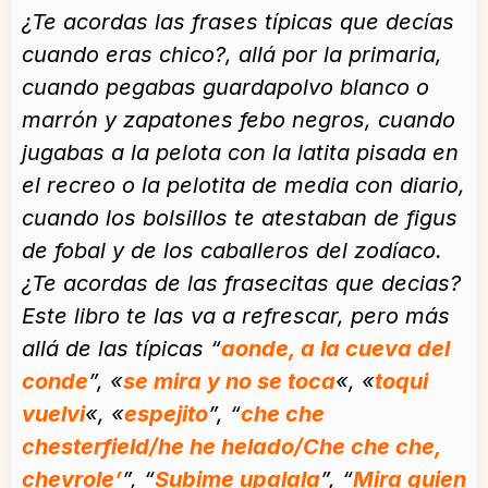
¿Te acordas las frases típicas que decías
cuando eras chico?, allá por la primaria,
cuando pegabas guardapolvo blanco o
marrón y zapatones febo negros, cuando
jugabas a la pelota con la latita pisada en
el recreo o la pelotita de media con diario,
cuando los bolsillos te atestaban de figus
de fobal y de los caballeros del zodíaco.
¿Te acordas de las frasecitas que decias?
Este libro te las va a refrescar, pero más
allá de las típicas “
aonde, a la cueva del
conde
”, «
se mira y no se toca
«, «
toqui
vuelv
i
«, «
espejito
”, “
che che
chesterfield/he he helado/Che che che,
chevrole’
”, “
Subime upalala
”, “
Mira quien