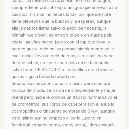
falta….., la minitah usa ropa bian, toma champagne,
siempre tiene precinto vip o amigos que le llevan a su
casa los mismos, no necesita taxi por que siempre
tiene plebeyos que la buscan y la esperan, aunque
ella jamas los llama salvo cuando los necesita, la
minitah huele bien, se arregla el pelo en alguna pelu
cheta, las uñas hacen juego con el top que lleva, y
parece que el pelo en las piernas simplemente se le
cae…nunca lleva un pelo de mas, la minitah, no sabe
de que hablar, no tiene contenido en su facebook,
salvo fotos DE SU CULO o tipo selfies o de boliches,
quizas alguna bobada robada en
desmotivacioes.com, ama la musica pero siempre
musica de moda. se las da de independiente y mujer
liberal pero nadie le conoce un trabajo normal salvo el
de promotrola, sus libros de cabecera son el anuario
cosmopolitan o cincuenta sombras de Grey , aunque
este ultimo aun no empezo a leerlo….pone en
facebook estados como, estoy solita, , tkm amiguchi,