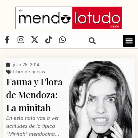
Ir
al
contenido
F
I
X
T
W
a
n
-
i
h
c
s
t
k
a
e
t
w
t
t
julio 25, 2014
b
a
i
o
s
Libro de quejas
o
g
t
k
a
Fauna y Flora
o
r
t
p
de Mendoza:
k
a
e
p
-
m
r
La minitah
f
En esta nota vas a ver
actitudes de la tipica
"Minitah" mendocina...