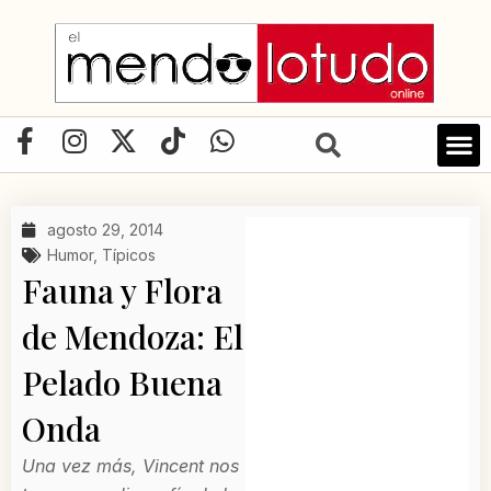
Ir
al
contenido
F
I
X
T
W
a
n
-
i
h
c
s
t
k
a
e
t
w
t
t
agosto 29, 2014
b
a
i
o
s
Humor
,
Típicos
o
g
t
k
a
Fauna y Flora
o
r
t
p
de Mendoza: El
k
a
e
p
-
m
r
Pelado Buena
f
Onda
Una vez más, Vincent nos