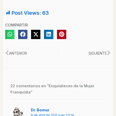
Post Views:
63
COMPARTIR
Ant
Si
ANTERIOR
SIGUIENTE
22 comentarios en “Exquisiteces de la Mujer
Franquista”
Dr. Bomur
6 de abril de 2011 a las 23:14