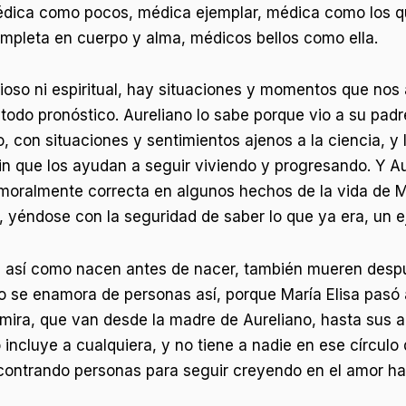
édica como pocos, médica ejemplar, médica como los qu
mpleta en cuerpo y alma, médicos bellos como ella.
gioso ni espiritual, hay situaciones y momentos que nos 
todo pronóstico. Aureliano lo sabe porque vio a su padr
 con situaciones y sentimientos ajenos a la ciencia, y
fin que los ayudan a seguir viviendo y progresando. Y Au
oralmente correcta en algunos hechos de la vida de Ma
o, yéndose con la seguridad de saber lo que ya era, un 
, así como nacen antes de nacer, también mueren despué
 se enamora de personas así, porque María Elisa pasó 
dmira, que van desde la madre de Aureliano, hasta sus 
o incluye a cualquiera, y no tiene a nadie en ese círculo
ncontrando personas para seguir creyendo en el amor hac