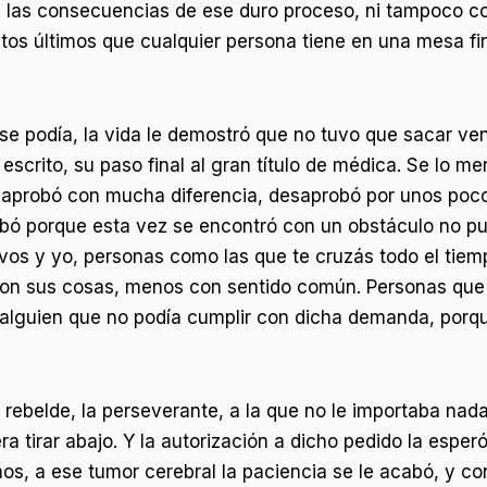
s las consecuencias de ese duro proceso, ni tampoco c
os últimos que cualquier persona tiene en una mesa fin
se podía, la vida le demostró que no tuvo que sacar ven
o escrito, su paso final al gran título de médica. Se lo 
saprobó con mucha diferencia, desaprobó por unos poco
bó porque esta vez se encontró con un obstáculo no pue
os y yo, personas como las que te cruzás todo el tiemp
con sus cosas, menos con sentido común. Personas que
e alguien que no podía cumplir con dicha demanda, porq
a rebelde, la perseverante, a la que no le importaba nad
ra tirar abajo. Y la autorización a dicho pedido la esper
s, a ese tumor cerebral la paciencia se le acabó, y con