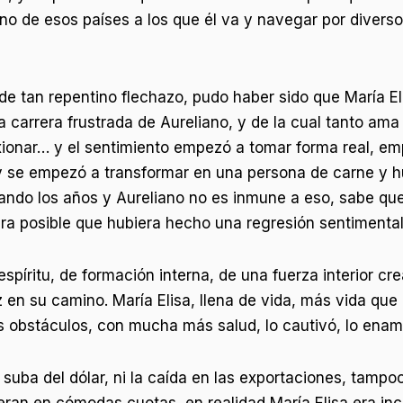
uno de esos países a los que él va y navegar por diverso
e tan repentino flechazo, pudo haber sido que María Eli
 carrera frustrada de Aureliano, y de la cual tanto ama y
ionar… y el sentimiento empezó a tomar forma real, empez
y se empezó a transformar en una persona de carne y h
sando los años y Aureliano no es inmune a eso, sabe que
era posible que hubiera hecho una regresión sentimenta
spíritu, de formación interna, de una fuerza interior cr
z en su camino. María Elisa, llena de vida, más vida q
 obstáculos, con mucha más salud, lo cautivó, lo enam
la suba del dólar, ni la caída en las exportaciones, tamp
cieran en cómodas cuotas, en realidad María Elisa era i