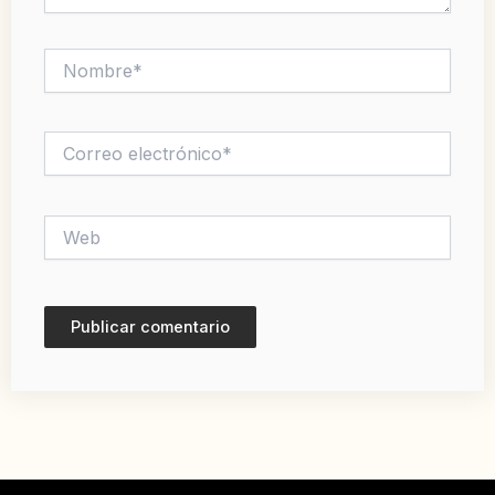
Nombre*
Correo
electrónico*
Web