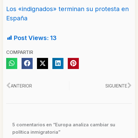
Los «indignados» terminan su protesta en
España
Post Views:
13
COMPARTIR
Ant
Si
ANTERIOR
SIGUIENTE
5 comentarios en “Europa analiza cambiar su
política inmigratoria”