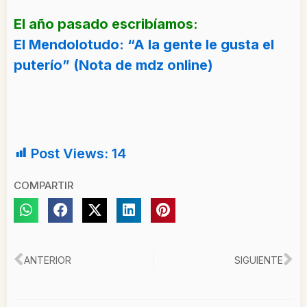
El año pasado escribíamos:
El Mendolotudo: “A la gente le gusta el
puterío” (Nota de mdz online)
Post Views:
14
COMPARTIR
Ant
Si
ANTERIOR
SIGUIENTE