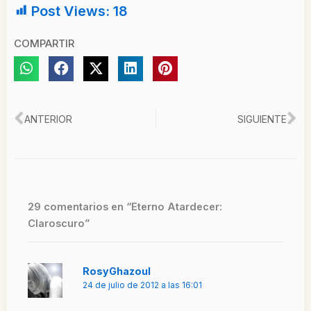
Post Views:
18
COMPARTIR
Ant
Si
ANTERIOR
SIGUIENTE
29 comentarios en “Eterno Atardecer:
Claroscuro”
RosyGhazoul
24 de julio de 2012 a las 16:01