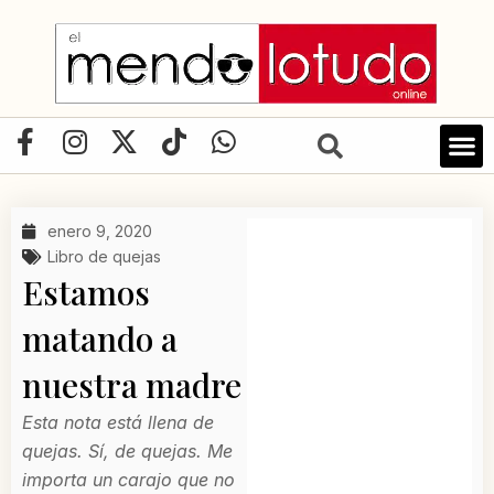
Ir
al
contenido
F
I
X
T
W
a
n
-
i
h
c
s
t
k
a
e
t
w
t
t
enero 9, 2020
b
a
i
o
s
Libro de quejas
o
g
t
k
a
Estamos
o
r
t
p
matando a
k
a
e
p
-
m
r
nuestra madre
f
Esta nota está llena de
quejas. Sí, de quejas. Me
importa un carajo que no