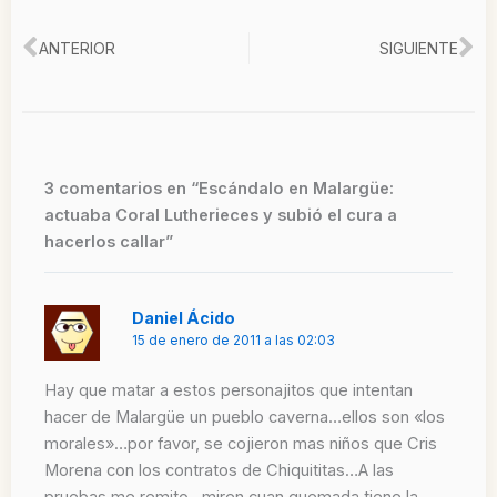
Ant
Si
ANTERIOR
SIGUIENTE
3 comentarios en “Escándalo en Malargüe:
actuaba Coral Lutherieces y subió el cura a
hacerlos callar”
Daniel Ácido
15 de enero de 2011 a las 02:03
Hay que matar a estos personajitos que intentan
hacer de Malargüe un pueblo caverna…ellos son «los
morales»…por favor, se cojieron mas niños que Cris
Morena con los contratos de Chiquititas…A las
pruebas me remito…miren cuan quemada tiene la