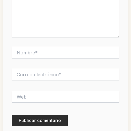
Nombre*
Correo
electrónico*
Web