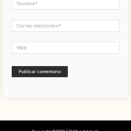
Nombre*
Correo
electrónico*
Web