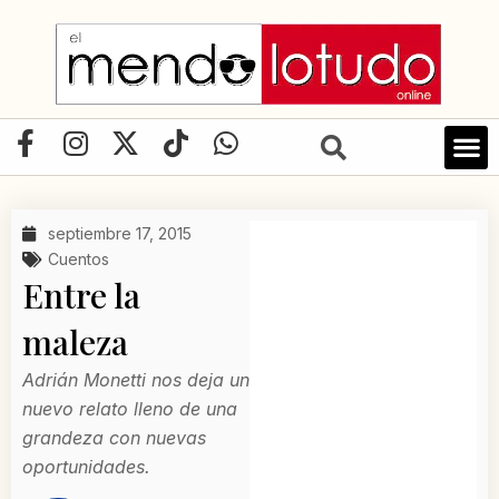
Ir
al
contenido
F
I
X
T
W
a
n
-
i
h
LIBRO D
c
s
t
k
a
e
t
w
t
t
septiembre 17, 2015
b
a
i
o
s
Cuentos
o
g
t
k
a
Entre la
o
r
t
p
maleza
k
a
e
p
-
m
r
Adrián Monetti nos deja un
f
nuevo relato lleno de una
grandeza con nuevas
oportunidades.