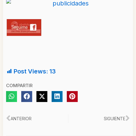
Post Views:
13
COMPARTIR
Ant
Si
ANTERIOR
SIGUIENTE