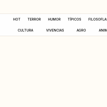
Ir
al
contenido
HOT
TERROR
HUMOR
TÍPICOS
FILOSOFLA
CULTURA
VIVENCIAS
AGRO
ANI