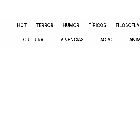
Ir
al
contenido
HOT
TERROR
HUMOR
TÍPICOS
FILOSOFLA
CULTURA
VIVENCIAS
AGRO
ANI