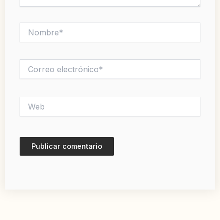
Nombre*
Correo
electrónico*
Web