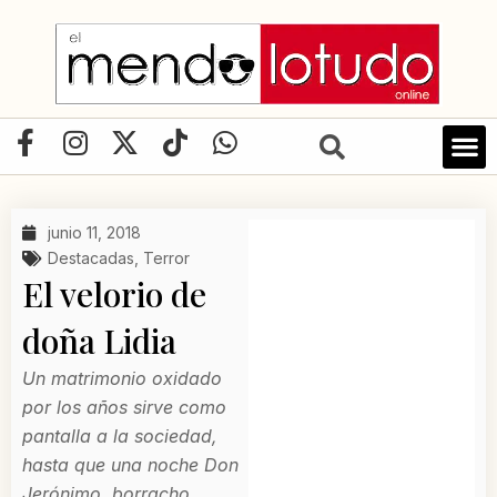
Ir
al
contenido
F
I
X
T
W
a
n
-
i
h
c
s
t
k
a
e
t
w
t
t
junio 11, 2018
b
a
i
o
s
Destacadas
,
Terror
o
g
t
k
a
El velorio de
o
r
t
p
doña Lidia
k
a
e
p
-
m
r
Un matrimonio oxidado
f
por los años sirve como
pantalla a la sociedad,
hasta que una noche Don
Jerónimo, borracho,