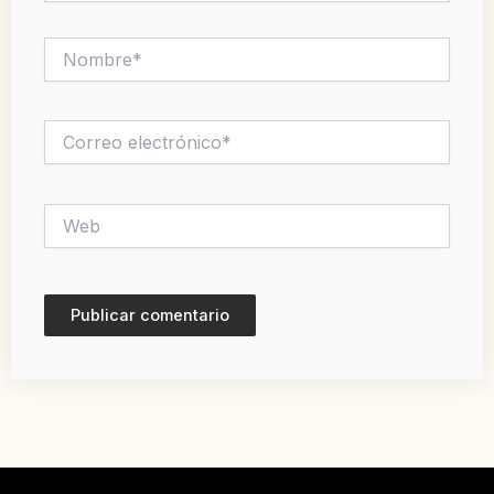
Nombre*
Correo
electrónico*
Web