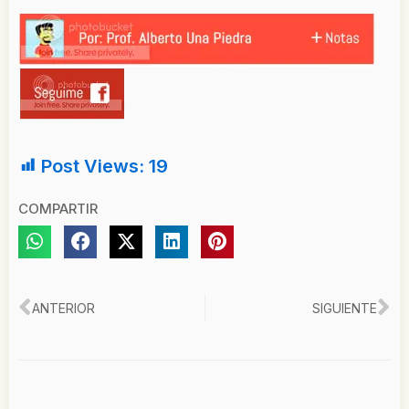
Post Views:
19
COMPARTIR
Ant
Si
ANTERIOR
SIGUIENTE