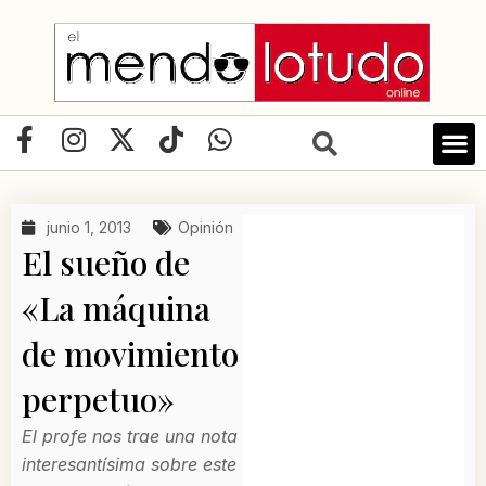
Ir
al
contenido
F
I
X
T
W
a
n
-
i
h
LIBRO D
c
s
t
k
a
e
t
w
t
t
junio 1, 2013
Opinión
b
a
i
o
s
El sueño de
o
g
t
k
a
o
r
t
p
«La máquina
k
a
e
p
de movimiento
-
m
r
f
perpetuo»
El profe nos trae una nota
interesantísima sobre este