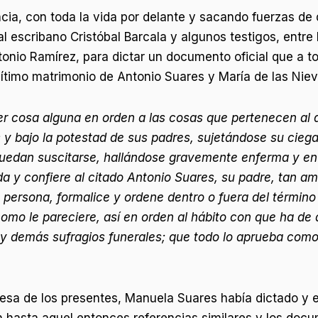
ia, con toda la vida por delante y sacando fuerzas de d
 escribano Cristóbal Barcala y algunos testigos, entre
tonio Ramírez, para dictar un documento oficial que a t
gítimo matrimonio de Antonio Suares y María de las Nieve
r cosa alguna en orden a las cosas que pertenecen al 
y bajo la potestad de sus padres, sujetándose su ciega 
puedan suscitarse, hallándose gravemente enferma y en s
a y confiere al citado Antonio Suares, su padre, tan a
ersona, formalice y ordene dentro o fuera del término 
como le pareciere, así en orden al hábito con que ha d
o y demás sufragios funerales; que todo lo aprueba como
sa de los presentes, Manuela Suares había dictado y em
 hasta aquel entonces referencias similares y los docu