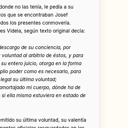
onde no las tenía, le pedía a su
 los que se encontraban Josef
odos los presentes conmovería.
s Videla, según texto original decía:
descargo de su conciencia, por
voluntad al arbitrio de éstos, y para
u entero juicio, otorga en la forma
mplio poder como es necesario, para
legal su última voluntad;
e amortajado mi cuerpo, dónde ha de
 si ella misma estuviera en estado de
itido su última voluntad, su valentía
mentos oficiales resguardados en los