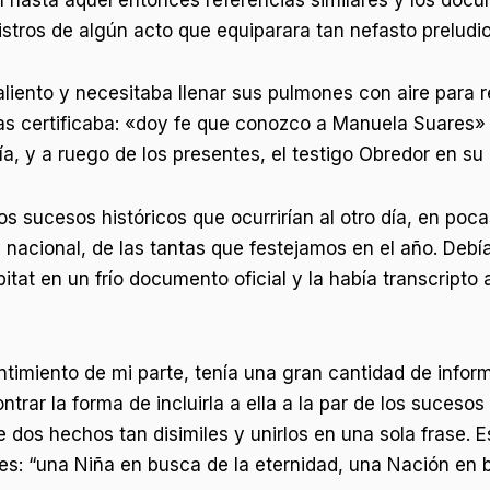
istros de algún acto que equiparara tan nefasto preludio
 aliento y necesitaba llenar sus pulmones con aire par
s certificaba: «doy fe que conozco a Manuela Suares» q
, y a ruego de los presentes, el testigo Obredor en su l
los sucesos históricos que ocurrirían al otro día, en p
 nacional, de las tantas que festejamos en el año. Deb
itat en un frío documento oficial y la había transcripto 
timiento de mi parte, tenía una gran cantidad de infor
ntrar la forma de incluirla a ella a la par de los suces
e dos hechos tan disimiles y unirlos en una sola frase.
s: “una Niña en busca de la eternidad, una Nación en bu