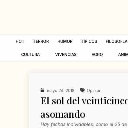
Ir
al
contenido
HOT
TERROR
HUMOR
TÍPICOS
FILOSOFLA
CULTURA
VIVENCIAS
AGRO
ANI
mayo 24, 2018
Opinión
El sol del veinticinc
asomando
Hay fechas inolvidables, como el 25 d