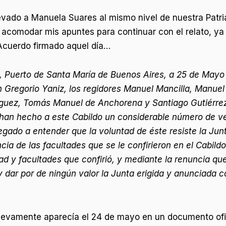
levado a Manuela Suares al mismo nivel de nuestra Patri
 acomodar mis apuntes para continuar con el relato, ya q
 Acuerdo firmado aquel día…
d, Puerto de Santa María de Buenos Aires, a 25 de Mayo
n Gregorio Yaniz, los regidores Manuel Mancilla, Manue
uez, Tomás Manuel de Anchorena y Santiago Gutiérrez, 
an hecho a este Cabildo un considerable número de veci
egado a entender que la voluntad de éste resiste la Ju
ncia de las facultades que se le confirieron en el Cabildo
d y facultades que confirió, y mediante la renuncia qu
dar por de ningún valor la Junta erigida y anunciada c
 nuevamente aparecía el 24 de mayo en un documento ofi