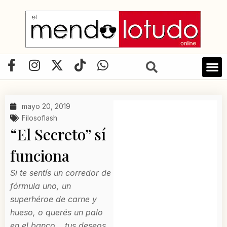
Ir
al
contenido
F
I
X
T
W
a
n
-
i
h
c
s
t
k
a
e
t
w
t
t
mayo 20, 2019
b
a
i
o
s
Filosoflash
o
g
t
k
a
“El Secreto” sí
o
r
t
p
funciona
k
a
e
p
-
m
r
Si te sentís un corredor de
f
fórmula uno, un
superhéroe de carne y
hueso, o querés un palo
en el banco… tus deseos