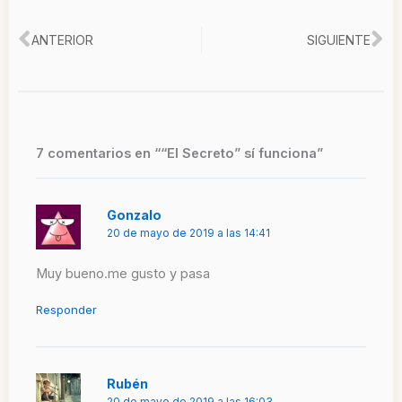
Ant
Si
ANTERIOR
SIGUIENTE
7 comentarios en ““El Secreto” sí funciona”
Gonzalo
20 de mayo de 2019 a las 14:41
Muy bueno.me gusto y pasa
Responder
Rubén
20 de mayo de 2019 a las 16:03