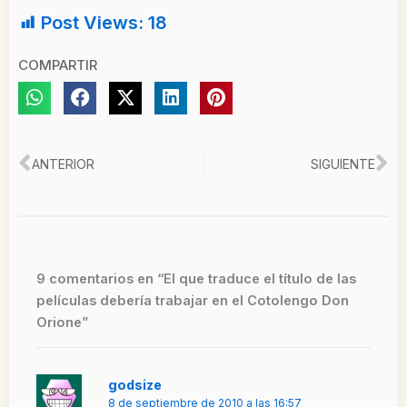
Post Views:
18
COMPARTIR
Ant
Si
ANTERIOR
SIGUIENTE
9 comentarios en “El que traduce el título de las
películas debería trabajar en el Cotolengo Don
Orione”
godsize
8 de septiembre de 2010 a las 16:57