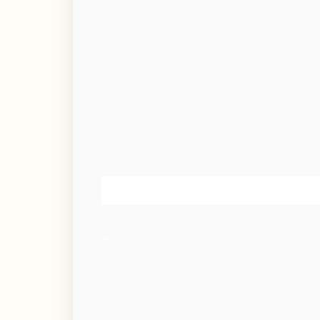
..
.
.