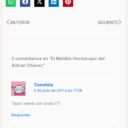
Ant
Si
ANTERIOR
SIGUIENTE
2 comentarios en “El Maldito Horóscopo del
Adrián Chávez”
Conchita
5 de junio de 2011 a las 17:58
Tauro viene con onda (?)
Responder