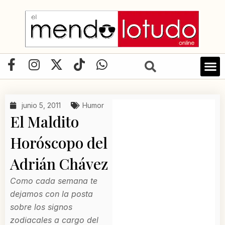
Ir
al
contenido
F
I
X
T
W
a
n
-
i
h
c
s
t
k
a
e
t
w
t
t
junio 5, 2011
Humor
b
a
i
o
s
El Maldito
o
g
t
k
a
o
r
t
p
Horóscopo del
k
a
e
p
Adrián Chávez
-
m
r
f
Como cada semana te
dejamos con la posta
sobre los signos
zodiacales a cargo del