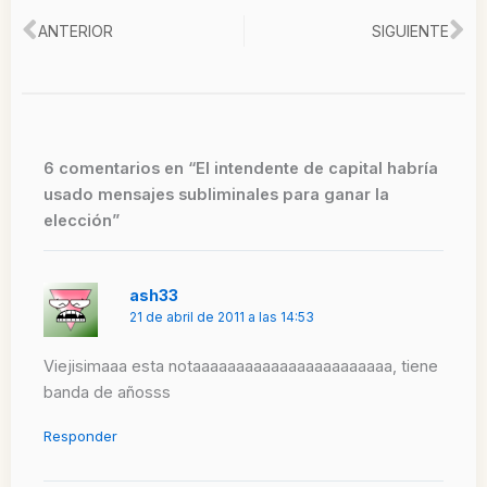
Ant
Si
ANTERIOR
SIGUIENTE
6 comentarios en “El intendente de capital habría
usado mensajes subliminales para ganar la
elección”
ash33
21 de abril de 2011 a las 14:53
Viejisimaaa esta notaaaaaaaaaaaaaaaaaaaaaaa, tiene
banda de añosss
Responder