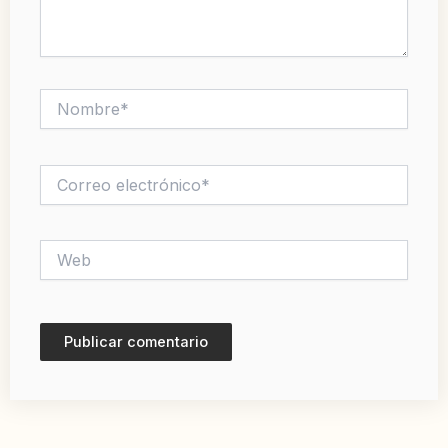
Nombre*
Correo
electrónico*
Web