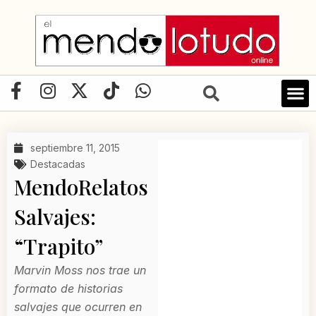
Ir
al
contenido
F
I
X
T
W
a
n
-
i
h
c
s
t
k
a
e
t
w
t
t
septiembre 11, 2015
b
a
i
o
s
Destacadas
o
g
t
k
a
MendoRelatos
o
r
t
p
Salvajes:
k
a
e
p
-
m
r
“Trapito”
f
Marvin Moss nos trae un
formato de historias
salvajes que ocurren en