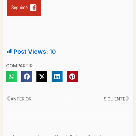
Post Views:
10
COMPARTIR
Ant
Si
ANTERIOR
SIGUIENTE