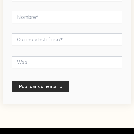
Nombre*
Correo
electrónico*
Web