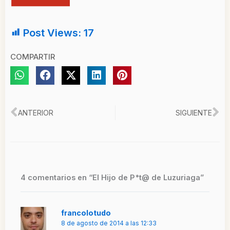
Post Views:
17
COMPARTIR
Ant
Si
ANTERIOR
SIGUIENTE
4 comentarios en “El Hijo de P*t@ de Luzuriaga”
francolotudo
8 de agosto de 2014 a las 12:33