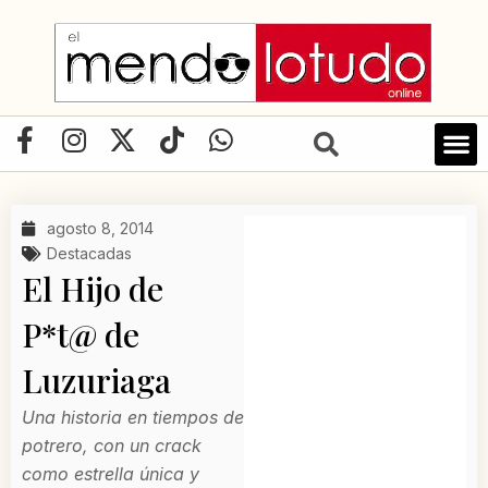
Ir
al
contenido
F
I
X
T
W
a
n
-
i
h
c
s
t
k
a
e
t
w
t
t
agosto 8, 2014
b
a
i
o
s
Destacadas
o
g
t
k
a
El Hijo de
o
r
t
p
P*t@ de
k
a
e
p
-
m
r
Luzuriaga
f
Una historia en tiempos de
potrero, con un crack
como estrella única y