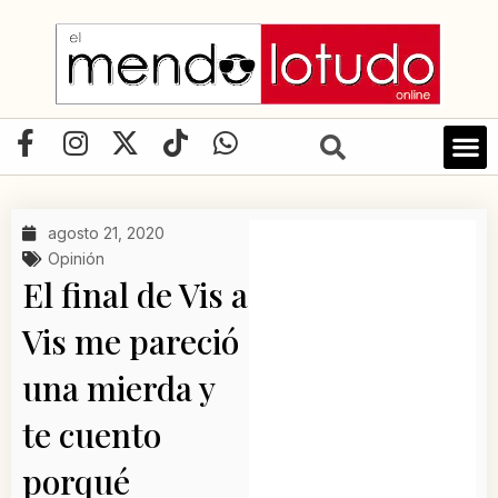
Ir
al
contenido
F
I
X
T
W
a
n
-
i
h
c
s
t
k
a
e
t
w
t
t
agosto 21, 2020
b
a
i
o
s
Opinión
o
g
t
k
a
El final de Vis a
o
r
t
p
Vis me pareció
k
a
e
p
-
m
r
una mierda y
f
te cuento
porqué