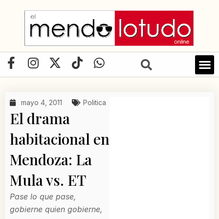
Ir
al
contenido
F
I
X
T
W
a
n
-
i
h
c
s
t
k
a
e
t
w
t
t
mayo 4, 2011
Politica
b
a
i
o
s
El drama
o
g
t
k
a
o
r
t
p
habitacional en
k
a
e
p
Mendoza: La
-
m
r
f
Mula vs. ET
Pase lo que pase,
gobierne quien gobierne,