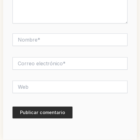
Nombre*
Correo
electrónico*
Web