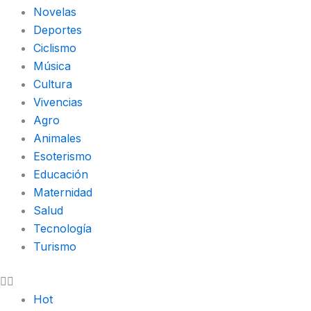
o
r
t
p
Novelas
k
a
e
p
Deportes
Ciclismo
-
m
r
Música
Cultura
f
Vivencias
Agro
Animales
Esoterismo
Educación
Maternidad
Salud
Tecnología
Turismo
Hot