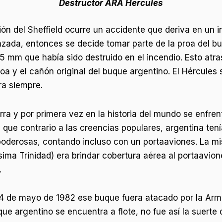
Destructor ARA Hércules
ión del Sheffield ocurre un accidente que deriva en un 
zada, entonces se decide tomar parte de la proa del bu
15 mm que había sido destruido en el incendio. Esto atra
roa y el cañón original del buque argentino. El Hércule
ra siempre.
uerra y por primera vez en la historia del mundo se enfr
que contrario a las creencias populares, argentina tení
oderosas, contando incluso con un portaaviones. La mis
ima Trinidad) era brindar cobertura aérea al portaav
.
el 4 de mayo de 1982 ese buque fuera atacado por la Arm
ue argentino se encuentra a flote, no fue así la suerte