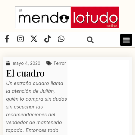
Ir
al
contenido
F
I
X
T
W
a
n
-
i
h
c
s
t
k
a
e
t
w
t
t
mayo 4, 2020
Terror
b
a
i
o
s
El cuadro
o
g
t
k
a
o
r
t
p
Un extraño cuadro llama
k
a
e
p
la atención de Julián,
-
m
r
quién lo compra sin dudas
f
sin escuchar las
recomendaciones del
vendedor de mantenerlo
tapado. Entonces todo