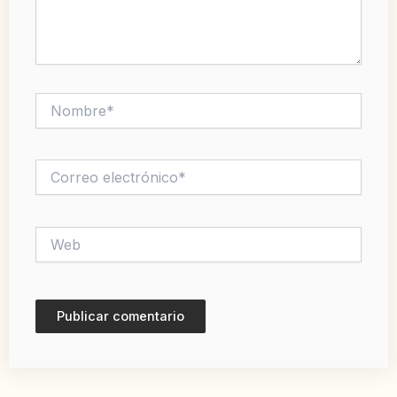
Nombre*
Correo
electrónico*
Web