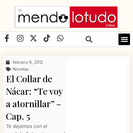
Ir
al
contenido
F
I
X
T
W
a
n
-
i
h
c
s
t
k
a
e
t
w
t
t
febrero 6, 2012
b
a
i
o
s
Novelas
o
g
t
k
a
El Collar de
o
r
t
p
Nácar: “Te voy
k
a
e
p
-
m
r
a atornillar” –
f
Cap. 5
Te dejamos con el