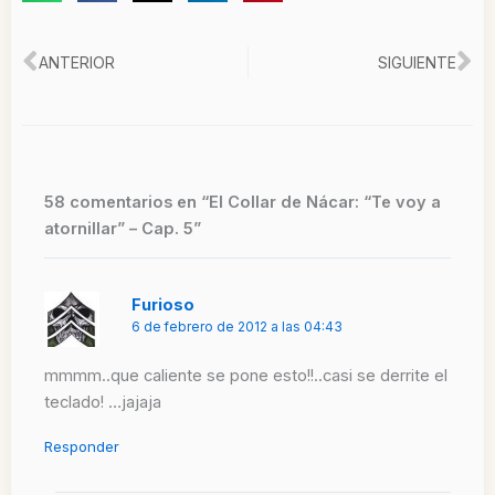
Ant
Si
ANTERIOR
SIGUIENTE
58 comentarios en “El Collar de Nácar: “Te voy a
atornillar” – Cap. 5”
Furioso
6 de febrero de 2012 a las 04:43
mmmm..que caliente se pone esto!!..casi se derrite el
teclado! …jajaja
Responder