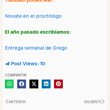
También podes leer:
Novata en el proctólogo
El año pasado escribíamos:
Entrega semanal de Grego
Post Views:
10
COMPARTIR
Ant
Si
ANTERIOR
SIGUIENTE