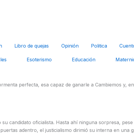
h
Libro de quejas
Opinión
Politica
Cuent
les
Esoterismo
Educación
Materni
 tormenta perfecta, esa capaz de ganarle a Cambiemos y, e
 candidato oficialista. Hasta ahí ninguna sorpresa, pese al
e puertas adentro, el justicialismo dirimió su interna en una 