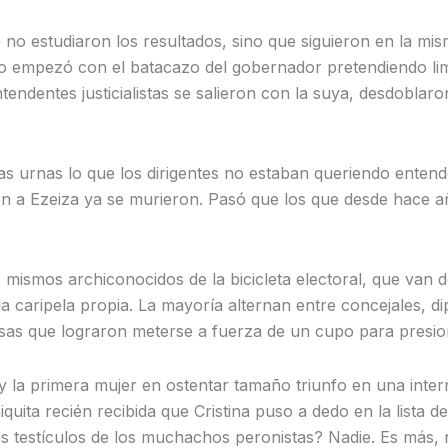
no estudiaron los resultados, sino que siguieron en la mism
ño empezó con el batacazo del gobernador pretendiendo limi
intendentes justicialistas se salieron con la suya, desdobl
 las urnas lo que los dirigentes no estaban queriendo ente
ón a Ezeiza ya se murieron. Pasó que los que desde hace
mismos archiconocidos de la bicicleta electoral, que van de
a caripela propia. La mayoría alternan entre concejales, d
 esas que lograron meterse a fuerza de un cupo para presion
 y la primera mujer en ostentar tamaño triunfo en una int
ta recién recibida que Cristina puso a dedo en la lista de 
os testículos de los muchachos peronistas? Nadie. Es más, n