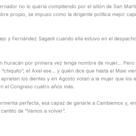
rnador no lo quería compitiendo por el sillón de San Martín
bre propio, se impuso como la dirigente política mejor capit
o y Fernández Sagasti cuando ella estuvo en el despacho d
 huracán por primera vez tenga nombre de mujer… Pero co
chiquito”, el Axel ese… y quién dice que hasta el Maxi vien
s aprietan los dientes y en Agosto votan a la mujer que lo
 en el Congreso cuatro años más.
 tormenta perfecta, esa capaz de ganarle a Cambiemos y, e
cantito de “Vamos a volver”.