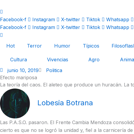
Ir
al
contenido
Facebook-f
Instagram
X-twitter
Tiktok
Whatsapp
Facebook-f
Instagram
X-twitter
Tiktok
Whatsapp
Hot
Terror
Humor
Típicos
Filosoflas
Cultura
Vivencias
Agro
Anima
junio 10, 2019
Politica
Efecto mariposa
La teoría del caos. El aleteo que produce un huracán. La
Lobesia Botrana
Las P.A.S.O. pasaron. El Frente Cambia Mendoza consolidó su
cierto es que no se logró la unidad y, fiel a la carnicería d