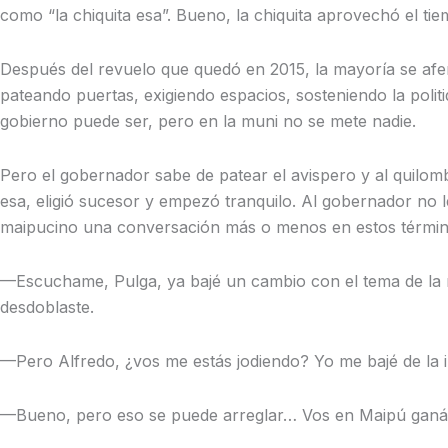
como “la chiquita esa”. Bueno, la chiquita aprovechó el tie
Después del revuelo que quedó en 2015, la mayoría se afer
pateando puertas, exigiendo espacios, sosteniendo la polit
gobierno puede ser, pero en la muni no se mete nadie.
Pero el gobernador sabe de patear el avispero y al quilombo
esa, eligió sucesor y empezó tranquilo. Al gobernador no l
maipucino una conversación más o menos en estos término
—Escuchame, Pulga, ya bajé un cambio con el tema de la r
desdoblaste.
—Pero Alfredo, ¿vos me estás jodiendo? Yo me bajé de la 
—Bueno, pero eso se puede arreglar… Vos en Maipú ganás 