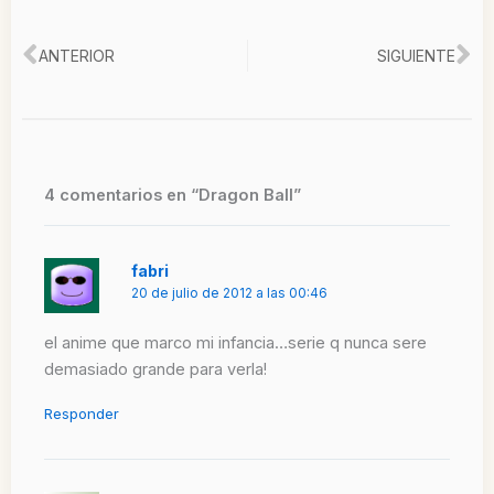
Ant
Si
ANTERIOR
SIGUIENTE
4 comentarios en “Dragon Ball”
fabri
20 de julio de 2012 a las 00:46
el anime que marco mi infancia…serie q nunca sere
demasiado grande para verla!
Responder