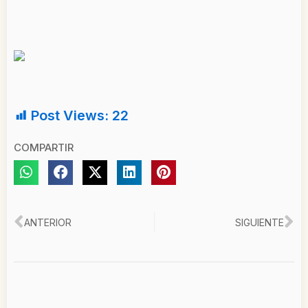
Post Views:
22
COMPARTIR
Ant
Si
ANTERIOR
SIGUIENTE