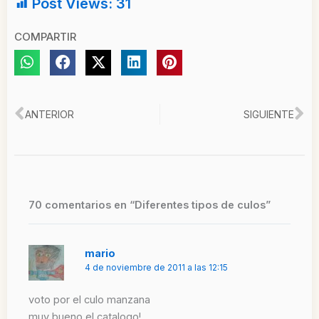
Post Views:
31
COMPARTIR
Ant
Si
ANTERIOR
SIGUIENTE
70 comentarios en “Diferentes tipos de culos”
mario
4 de noviembre de 2011 a las 12:15
voto por el culo manzana
muy bueno el catalogo!