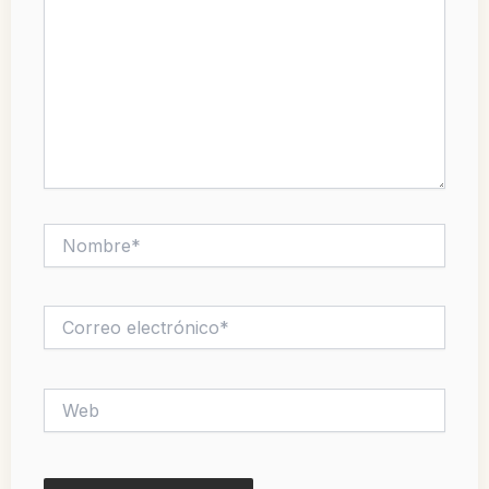
Nombre*
Correo
electrónico*
Web