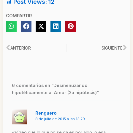
Post Views:
12
COMPARTIR
Ant
Si
ANTERIOR
SIGUIENTE
6 comentarios en “Desmenuzando
hipotéticamente al Amor (2a hipótesis)”
Renguero
8 de julio de 2015 a las 13:29
«»Creo que lo que no se da es por algo, o esa