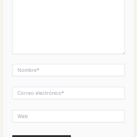
Nombre*
Correo
electrónico*
Web