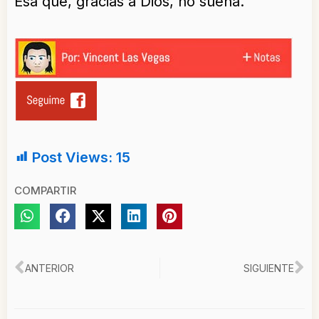
Esa que, gracias a Dios, no sueña.
Post Views:
15
COMPARTIR
Ant
Si
ANTERIOR
SIGUIENTE