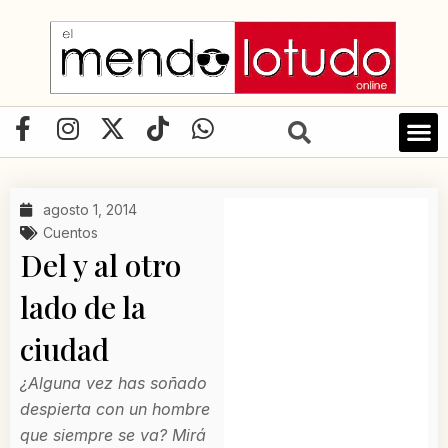
Ir
al
contenido
F
I
X
T
W
a
n
-
i
h
c
s
t
k
a
e
t
w
t
t
agosto 1, 2014
b
a
i
o
s
Cuentos
o
g
t
k
a
Del y al otro
o
r
t
p
lado de la
k
a
e
p
-
m
r
ciudad
f
¿Alguna vez has soñado
despierta con un hombre
que siempre se va? Mirá