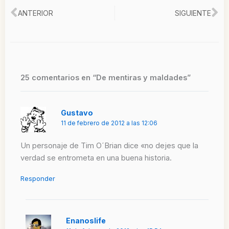
Ant
Si
ANTERIOR
SIGUIENTE
25 comentarios en “De mentiras y maldades”
Gustavo
11 de febrero de 2012 a las 12:06
Un personaje de Tim O´Brian dice «no dejes que la
verdad se entrometa en una buena historia.
Responder
Enanoslife