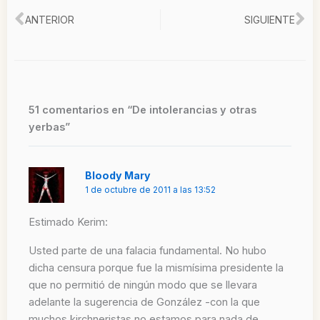
Ant
Si
ANTERIOR
SIGUIENTE
51 comentarios en “De intolerancias y otras
yerbas”
Bloody Mary
1 de octubre de 2011 a las 13:52
Estimado Kerim:
Usted parte de una falacia fundamental. No hubo
dicha censura porque fue la mismísima presidente la
que no permitió de ningún modo que se llevara
adelante la sugerencia de González -con la que
muchos kirchneristas no estamos para nada de