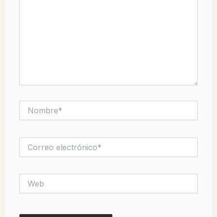
Nombre*
Correo
electrónico*
Web